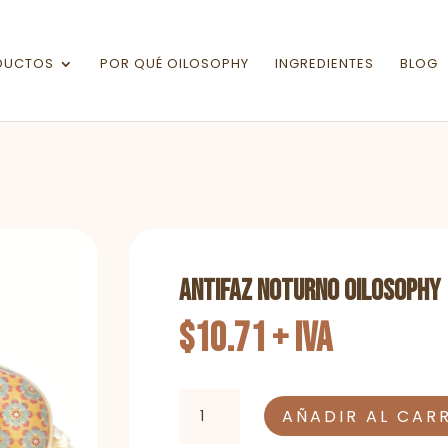
Búsqueda
de
productos
DUCTOS
POR QUÉ OILOSOPHY
INGREDIENTES
BLOG
Antifaz Noturno Oilosophy
$
10.71
+ IVA
Antifaz
AÑADIR AL CAR
Noturno
Oilosophy