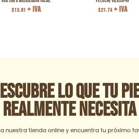
Gua Sha o Masajeador Facial
Peluche Oilosophy
+ IVA
+ IVA
$
13.91
$
21.74
escubre lo que tu pi
realmente necesita
ra nuestra tienda online y encuentra tu próximo fav