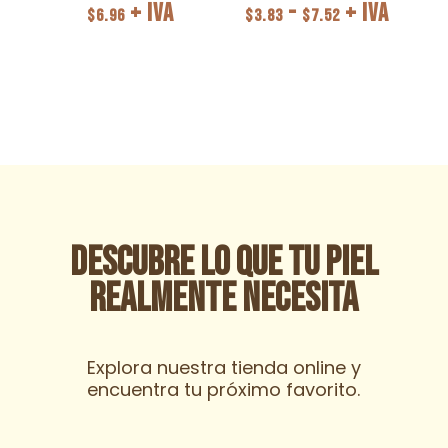
Rango
+ IVA
-
+ IVA
$
6.96
$
3.83
$
7.52
de
precios:
desde
$3.83
hasta
$7.52
Descubre lo que tu piel
realmente necesita
Explora nuestra tienda online y
encuentra tu próximo favorito.