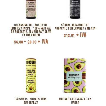
Cleansing Oil – Aceite de
Sérum Hidratante de
limpieza facial – 100% natural
Aguacate con Lavanda y Menta
de Aguacate, Almendra y Oliva
+ IVA
Extra Virgen
$
12.61
Rango
-
+ IVA
$
6.00
$
9.00
de
precios:
desde
$6.00
hasta
$9.00
Bálsamos Labiales 100%
Jabones Artesanales en
Naturales
Barra