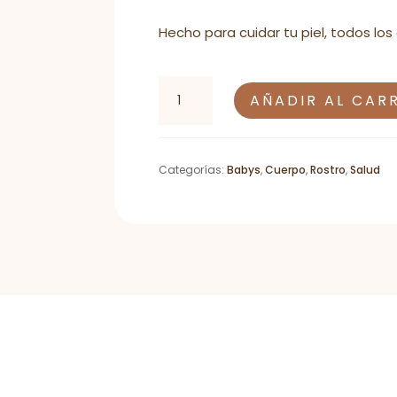
Hecho para cuidar tu piel, todos los 
Protector
AÑADIR AL CAR
Solar
en
Crema
con
Categorías:
Babys
,
Cuerpo
,
Rostro
,
Salud
Aceite
de
Aguacate
extra
virgen
–
FPS
50+
cantidad