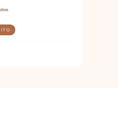
días.
RITO