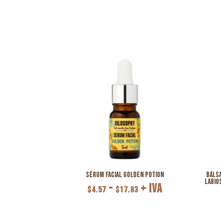
Sérum Facial Golden Potion
Báls
labio
Rango
-
+ IVA
$
4.57
$
17.83
de
precios: