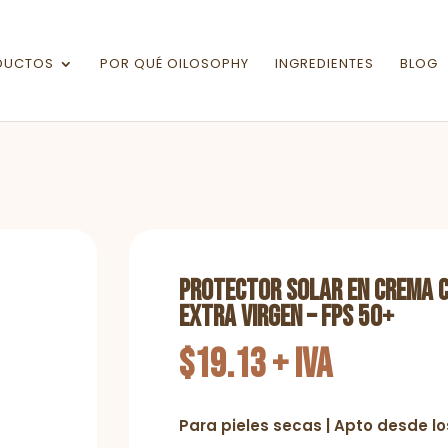
Búsqueda
de
productos
DUCTOS
POR QUÉ OILOSOPHY
INGREDIENTES
BLOG
Protector Solar en Crema c
extra virgen – FPS 50+
$
19.13
+ IVA
Para pieles secas | Apto desde l