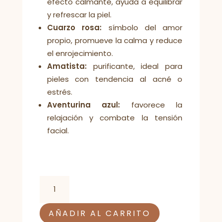
efecto calmante, ayuda a equilibrar
y refrescar la piel.
Cuarzo rosa:
símbolo del amor
propio, promueve la calma y reduce
el enrojecimiento.
Amatista:
purificante, ideal para
pieles con tendencia al acné o
estrés.
Aventurina azul:
favorece la
relajación y combate la tensión
facial.
Gua
Sha
o
AÑADIR AL CARRITO
Masajeador